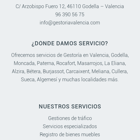
C/ Arzobispo Fuero 12, 46110 Godella – Valencia
96 390 56 75
info@gestoriavalencia.com
¿DÓNDE DAMOS SERVICIO?
Ofrecemos servicios de Gestoría en
Valencia
,
Godella
,
Moncada
,
Paterna
,
Rocafort
,
Masarrojos
,
La Eliana
,
Alzira
,
Bétera
,
Burjassot
,
Carcaixent
,
Meliana
,
Cullera
,
Sueca
,
Algemesí
y muchas localidades más.
NUESTROS SERVICIOS
Gestiones de tráfico
Servicios especializados
Registro de bienes muebles