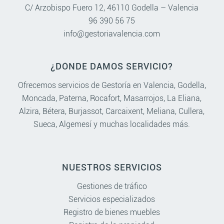
C/ Arzobispo Fuero 12, 46110 Godella – Valencia
96 390 56 75
info@gestoriavalencia.com
¿DÓNDE DAMOS SERVICIO?
Ofrecemos servicios de Gestoría en
Valencia
,
Godella
,
Moncada
,
Paterna
,
Rocafort
,
Masarrojos
,
La Eliana
,
Alzira
,
Bétera
,
Burjassot
,
Carcaixent
,
Meliana
,
Cullera
,
Sueca
,
Algemesí
y muchas localidades más.
NUESTROS SERVICIOS
Gestiones de tráfico
Servicios especializados
Registro de bienes muebles