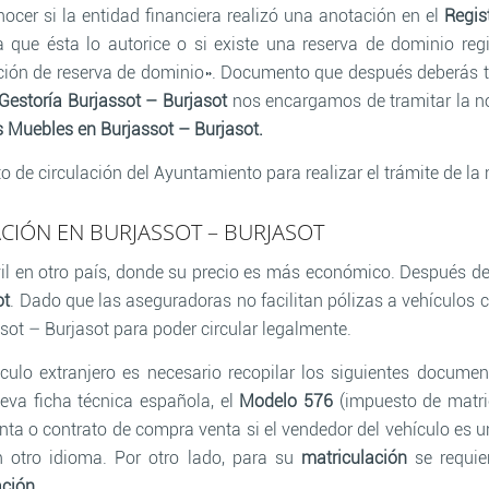
nocer si la entidad financiera realizó una anotación en el
Regis
 que ésta lo autorice o si existe una reserva de dominio regi
lación de reserva de dominio». Documento que después deberás t
Gestoría Burjassot – Burjasot
nos encargamos de tramitar la not
s Muebles en Burjassot – Burjasot.
o de circulación del Ayuntamiento para realizar el trámite de la 
CIÓN EN BURJASSOT – BURJASOT
il en otro país, donde su precio es más económico. Después de
ot
. Dado que las aseguradoras no facilitan pólizas a vehículos c
sot – Burjasot para poder circular legalmente.
culo extranjero es necesario recopilar los siguientes documen
ueva ficha técnica española, el
Modelo 576
(impuesto de matri
ta o contrato de compra venta si el vendedor del vehículo es un 
 otro idioma. Por otro lado, para su
matriculación
se requie
ación
.