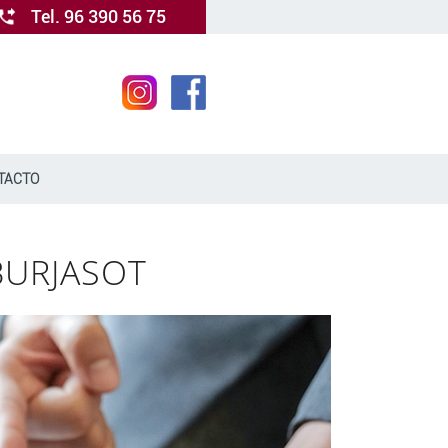
Tel. 96 390 56 75
TACTO
BURJASOT