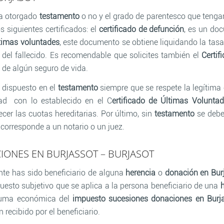
 ha otorgado
testamento
o no y el grado de parentesco que tenga
 siguientes certificados: el
certificado de defunción
, es un doc
ltimas voluntades
, este documento se obtiene liquidando la tas
s del fallecido. Es recomendable que solicites también el
Certif
a de algún seguro de vida.
o dispuesto en el
testamento
siempre que se respete la legítima
d con lo establecido en el C
ertificado de Últimas Volunta
cer las cuotas hereditarias. Por último, sin
testamento
se deber
a corresponde a un notario o un juez.
IONES EN BURJASSOT – BURJASOT
nte has sido beneficiario de alguna
herencia
o
donación en Bur
puesto subjetivo que se aplica a la persona beneficiario de una
suma económica del
impuesto sucesiones donaciones en Burj
n recibido por el beneficiario.