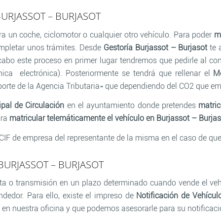
URJASSOT – BURJASOT
a un coche, ciclomotor o cualquier otro vehículo. Para poder
ma
mpletar unos trámites. Desde
Gestoría Burjassot – Burjasot
te 
 cabo este proceso en primer lugar tendremos que pedirle al 
ica electrónica). Posteriormente se tendrá que rellenar el
M
rte de la Agencia Tributaria» que dependiendo del CO2 que emit
pal de Circulación
en el ayuntamiento donde pretendes
matric
ara
matricular telemáticamente el vehículo en Burjassot – Burjas
 o CIF de empresa del representante de la misma en el caso de qu
BURJASSOT – BURJASOT
nta o transmisión en un plazo determinado cuando vende el vehí
endedor. Para ello, existe el impreso de
Notificación de Vehícul
en nuestra oficina y que podemos asesorarle para su notificaci